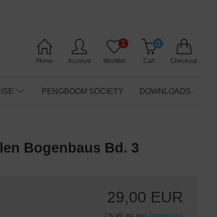
1
0
Home
Account
Wishlist
Cart
Checkout
ISE
PENGBOOM SOCIETY
DOWNLOADS
ellen Bogenbaus Bd. 3
29,00 EUR
7 % VAT incl. excl.
Shipping costs