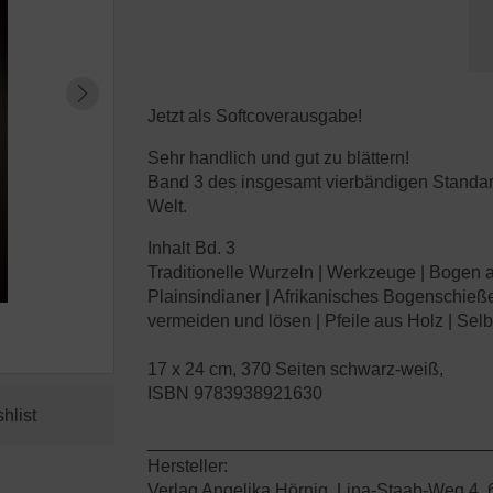
Jetzt als Softcoverausgabe!
Sehr handlich und gut zu blättern!
Band 3 des insgesamt vierbändigen Standard
Welt.
Inhalt Bd. 3
Traditionelle Wurzeln | Werkzeuge | Bogen 
Plainsindianer | Afrikanisches Bogenschieße
vermeiden und lösen | Pfeile aus Holz | Selb
17 x 24 cm, 370 Seiten schwarz-weiß,
ISBN 9783938921630
__________________________________
Hersteller:
Verlag Angelika Hörnig, Lina-Staab-Weg 4,