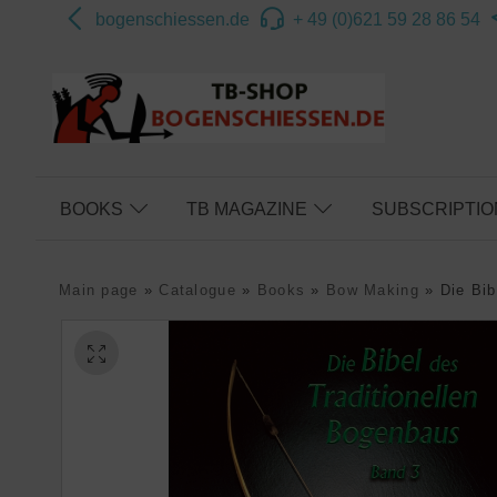
bogenschiessen.de
+ 49 (0)621 59 28 86 54
BOOKS
TB MAGAZINE
SUBSCRIPTIO
Main page
»
Catalogue
»
Books
»
Bow Making
»
Die Bib