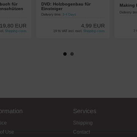
buch für
DVD: Holzbogenbau für
Making 
genschützen
Einsteiger
Delivery ti
Delivery time:
3-4 Days
19,80 EUR
4,99 EUR
xcl.
Shipping costs
19 % VAT incl. excl.
Shipping costs
7 
formation
Services
ice
Shipping
 of Use
Contact