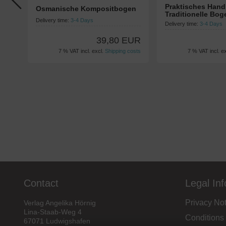
Praktisches Hand
Osmanische Kompositbogen
Traditionelle Bo
Delivery time:
3-4 Days
Delivery time:
3-4 Days
39,80 EUR
7 % VAT incl. excl.
Shipping costs
7 % VAT incl. e
Contact
Legal In
Privacy Not
Verlag Angelika Hörnig
Lina-Staab-Weg 4
Conditions
67071 Ludwigshafen