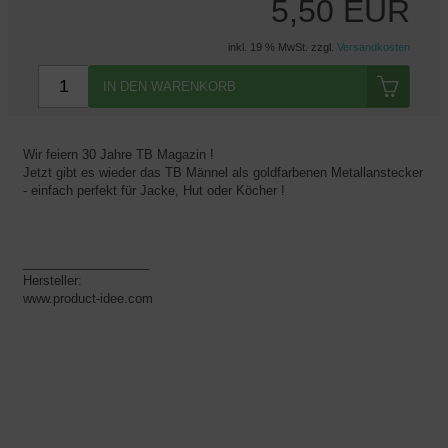
5,50 EUR
inkl. 19 % MwSt. zzgl.
Versandkosten
IN DEN WARENKORB
Wir feiern 30 Jahre TB Magazin !
Jetzt gibt es wieder das TB Männel als goldfarbenen Metallanstecker
- einfach perfekt für Jacke, Hut oder Köcher !
__________________
Hersteller:
www.product-idee.com