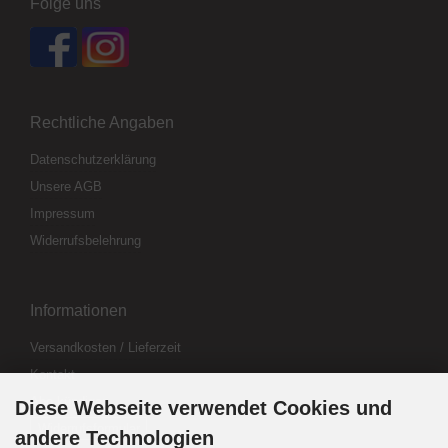
Folge uns
Rechtliche Angaben
Datenschutzerklärung
Unsere AGB
Impressum
Widerrufsbelehrung
Informationen
Versandkosten / Lieferzeit
Kontakt
Abo kündigen
Diese Webseite verwendet Cookies und
Widerrufsformular
andere Technologien