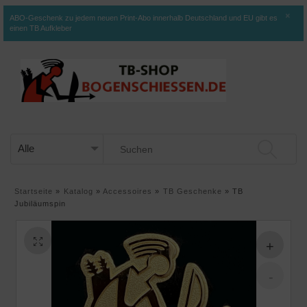
×
ABO-Geschenk zu jedem neuen Print-Abo innerhalb Deutschland und EU gibt es
einen TB Aufkleber
Startseite
»
Katalog
»
Accessoires
»
TB Geschenke
»
TB
Jubiläumspin