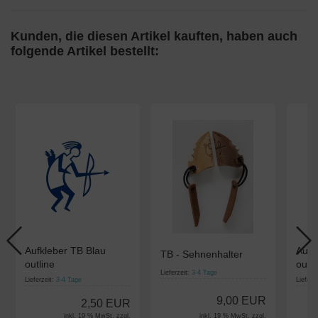
Kunden, die diesen Artikel kauften, haben auch
folgende Artikel bestellt:
Aufkleber TB Blau
Aufk
TB - Sehnenhalter
outline
outli
Lieferzeit:
3-4 Tage
Lieferzeit:
3-4 Tage
Lieferz
9,00 EUR
2,50 EUR
inkl. 19 % MwSt. zzgl.
inkl. 19 % MwSt. zzgl.