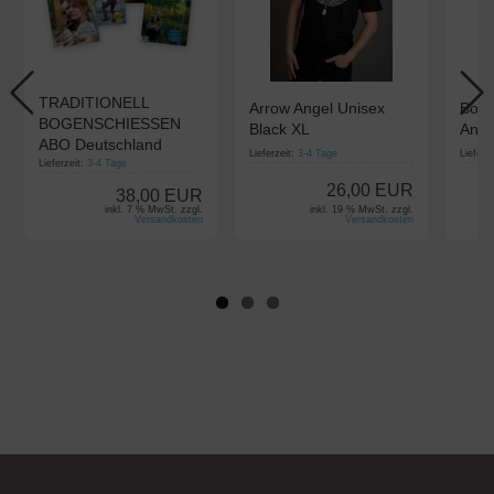
TRADITIONELL
Arrow Angel Unisex
Boge
BOGENSCHIESSEN
Black XL
Anfä
ABO Deutschland
Lieferzeit:
3-4 Tage
Lieferz
Lieferzeit:
3-4 Tage
26,00 EUR
38,00 EUR
inkl. 7 % MwSt. zzgl.
inkl. 19 % MwSt. zzgl.
Versandkosten
Versandkosten