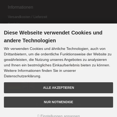
Informationen
Versandkosten / Lieferzeit
Kontakt
Abo kündigen
Diese Webseite verwendet Cookies und
Widerrufsformular
andere Technologien
Wir verwenden Cookies und ähnliche Technologien, auch von
Drittanbietern, um die ordentliche Funktionsweise der Website zu
Zahlung & Versand
gewährleisten, die Nutzung unseres Angebotes zu analysieren
und Ihnen ein bestmögliches Einkaufserlebnis bieten zu können.
Weitere Informationen finden Sie in unserer
Sprachwahl
Datenschutzerklärung.
ALLE AKZEPTIEREN
NUR NOTWENDIGE
© 2020 bogenschiessen.de
Einstellungen anpassen