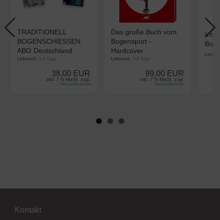
TRADITIONELL
Das große Buch vom
Intui
BOGENSCHIESSEN
Bogensport -
Boge
ABO Deutschland
Hardcover
Lieferz
Lieferzeit:
3-4 Tage
Lieferzeit:
3-4 Tage
38,00 EUR
99,00 EUR
inkl. 7 % MwSt. zzgl.
inkl. 7 % MwSt. zzgl.
Versandkosten
Versandkosten
Kontakt