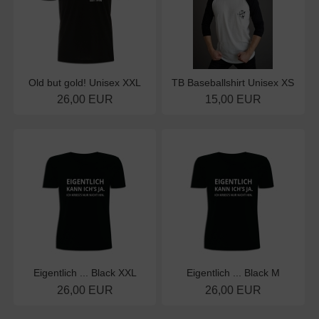
Old but gold! Unisex XXL
TB Baseballshirt Unisex XS
26,00 EUR
15,00 EUR
Eigentlich ... Black XXL
Eigentlich ... Black M
26,00 EUR
26,00 EUR