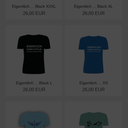
Eigentlich ... Black XXXL
Eigentlich ... Black XL
26,00 EUR
26,00 EUR
Eigentlich ... Black L
Eigentlich ... XS
26,00 EUR
26,00 EUR