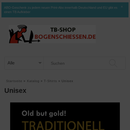
×
ABO-Geschenk zu jedem neuen Print-Abo innerhalb Deutschland und EU gibt es
einen TB Aufkleber
Startseite
»
Katalog
»
T-Shirts
»
Unisex
Unisex