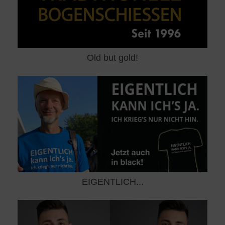
Old but gold!
EIGENTLICH...