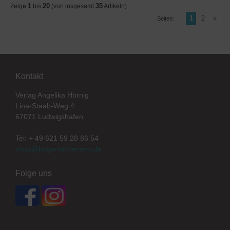
1
20
35
Zeige
bis
(von insgesamt
Artikeln)
1
2
»
Seiten:
Kontakt
Verlag Angelika Hörnig
Lina-Staab-Weg 4
67071 Ludwigshafen
Tel: + 49 621 59 28 86 54
shop@bogenschiessen.de
Folge uns