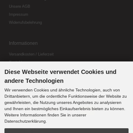
Unsere AGB
Impressum
Widerrufsbelehrung
Informationen
Versandkosten / Lieferzeit
Kontakt
Abo kündigen
Diese Webseite verwendet Cookies und
Widerrufsformular
andere Technologien
Wir verwenden Cookies und ähnliche Technologien, auch von
Drittanbietern, um die ordentliche Funktionsweise der Website zu
Zahlung & Versand
gewährleisten, die Nutzung unseres Angebotes zu analysieren
und Ihnen ein bestmögliches Einkaufserlebnis bieten zu können.
Weitere Informationen finden Sie in unserer
Sprachwahl
Datenschutzerklärung.