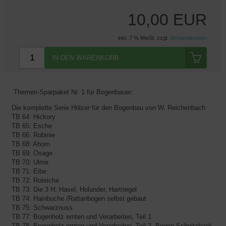
10,00 EUR
inkl. 7 % MwSt. zzgl.
Versandkosten
IN DEN WARENKORB
Themen-Sparpaket Nr. 1 für Bogenbauer:
Die komplette Serie Hölzer für den Bogenbau von W. Reichenbach
TB 64: Hickory
TB 65: Esche
TB 66: Robinie
TB 68: Ahorn
TB 69: Osage
TB 70: Ulme
TB 71: Eibe
TB 72: Roteiche
TB 73: Die 3 H: Hasel, Holunder, Hartriegel
TB 74: Hainbuche /Rattanbogen selbst gebaut
TB 75: Schwarznuss
TB 77: Bogenholz ernten und Verarbeiten, Teil 1
TB 78: Bogenholz ernten und Verarbeiten, Teil 2, Bogen-Schnitzbank