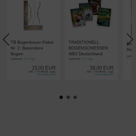
TB Bogenbauer-Paket
TRADITIONELL
Boge
Nr. 2: Besondere
BOGENSCHIESSEN
Ratt
Bogen
ABO Deutschland
Lieferz
Lieferzeit:
3-4 Tage
Lieferzeit:
3-4 Tage
15,00 EUR
38,00 EUR
inkl. 7 % MwSt. zzgl.
inkl. 7 % MwSt. zzgl.
Versandkosten
Versandkosten