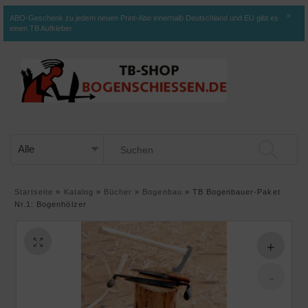
×
ABO-Geschenk zu jedem neuen Print-Abo innerhalb Deutschland und EU gibt es
einen TB Aufkleber
Startseite
»
Katalog
»
Bücher
»
Bogenbau
»
TB Bogenbauer-Paket
Nr.1: Bogenhölzer