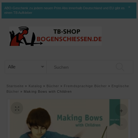
×
ABO-Geschenk zu jedem neuen Print-Abo innerhalb Deutschland und EU gibt es
einen TB Aufkleber
Startseite
»
Katalog
»
Bücher
»
Fremdsprachige Bücher
»
Englische
Bücher
»
Making Bows with Children