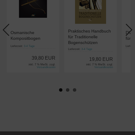
Praktisches Handbuch
Osmanische
DVD:
für Traditionelle
Kompositbogen
für E
Bogenschützen
Lieferzeit:
3-4 Tage
Lieferz
Lieferzeit:
3-4 Tage
39,80 EUR
19,80 EUR
inkl. 7 % MwSt. zzgl.
inkl. 7 % MwSt. zzgl.
Versandkosten
Versandkosten