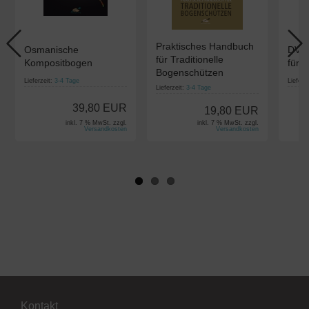
Praktisches Handbuch
Osmanische
DVD:
für Traditionelle
Kompositbogen
für E
Bogenschützen
Lieferzeit:
3-4 Tage
Lieferz
Lieferzeit:
3-4 Tage
39,80 EUR
19,80 EUR
inkl. 7 % MwSt. zzgl.
inkl. 7 % MwSt. zzgl.
Versandkosten
Versandkosten
Kontakt