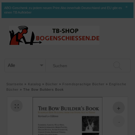
×
ABO-Geschenk zu jedem neuen Print-Abo innerhalb Deutschland und EU gibt es
einen TB Aufkleber
Startseite
»
Katalog
»
Bücher
»
Fremdsprachige Bücher
»
Englische
Bücher
»
The Bow Builders Book