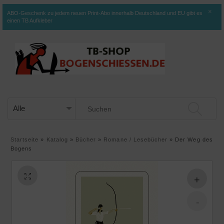
×
ABO-Geschenk zu jedem neuen Print-Abo innerhalb Deutschland und EU gibt es
einen TB Aufkleber
Startseite
»
Katalog
»
Bücher
»
Romane / Lesebücher
»
Der Weg des
Bogens