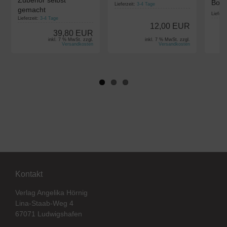
Zubehör selbst
Boge
Lieferzeit:
3-4 Tage
gemacht
Lieferz
Lieferzeit:
3-4 Tage
12,00 EUR
39,80 EUR
inkl. 7 % MwSt. zzgl.
inkl. 7 % MwSt. zzgl.
Versandkosten
Versandkosten
Kontakt
Verlag Angelika Hörnig
Lina-Staab-Weg 4
67071 Ludwigshafen