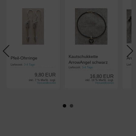
Kautschukkette
Pfeil-Ohrringe
Armb
ArrowAngel schwarz
Lieferzeit:
3-4 Tage
Lieferz
Lieferzeit:
3-4 Tage
9,80 EUR
16,80 EUR
inkl. 7 % MwSt. zzgl.
inkl. 19 % MwSt. zzgl.
Versandkosten
Versandkosten