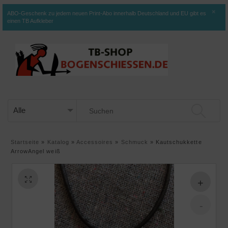
×
ABO-Geschenk zu jedem neuen Print-Abo innerhalb Deutschland und EU gibt es
einen TB Aufkleber
Startseite
»
Katalog
»
Accessoires
»
Schmuck
»
Kautschukkette
ArrowAngel weiß