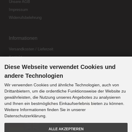
Unsere AGB
Impressum
Widerrufsbelehrung
Informationen
Versandkosten / Lieferzeit
Kontakt
Abo kündigen
Diese Webseite verwendet Cookies und
Widerrufsformular
andere Technologien
Wir verwenden Cookies und ähnliche Technologien, auch von
Drittanbietern, um die ordentliche Funktionsweise der Website zu
Zahlung & Versand
gewährleisten, die Nutzung unseres Angebotes zu analysieren
und Ihnen ein bestmögliches Einkaufserlebnis bieten zu können.
Weitere Informationen finden Sie in unserer
Sprachwahl
Datenschutzerklärung.
ALLE AKZEPTIEREN