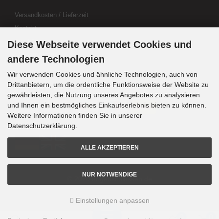
Versandkosten / Lieferzeit
Kontakt
Abo kündigen
Diese Webseite verwendet Cookies und
Widerrufsformular
andere Technologien
Wir verwenden Cookies und ähnliche Technologien, auch von
Drittanbietern, um die ordentliche Funktionsweise der Website zu
Zahlung & Versand
gewährleisten, die Nutzung unseres Angebotes zu analysieren
und Ihnen ein bestmögliches Einkaufserlebnis bieten zu können.
Weitere Informationen finden Sie in unserer
Sprachwahl
Datenschutzerklärung.
ALLE AKZEPTIEREN
NUR NOTWENDIGE
© 2020 bogenschiessen.de
Einstellungen anpassen
mod
ified eCommerce Shopsoftware © 2009-2026
0
0