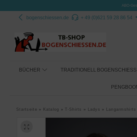
ABO-Gesc
bogenschiessen.de
+ 49 (0)621 59 28 86 54
BÜCHER
TRADITIONELL BOGENSCHIES
PENGBOOM
Startseite
»
Katalog
»
T-Shirts
»
Ladys
»
Langarmshirts