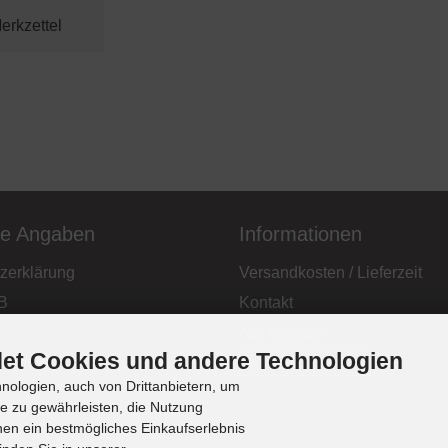
he Angaben
Informationen
zerklärung
Versandkosten / Lieferzeit
B
Kontakt
Abo kündigen
et Cookies und andere Technologien
elehrung
Widerrufsformular
ologien, auch von Drittanbietern, um
te zu gewährleisten, die Nutzung
en ein bestmögliches Einkaufserlebnis