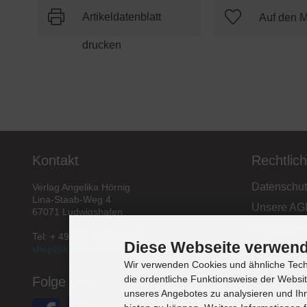
Artikeldatenblatt
drucken
Kontakt
Rechtlic
Datenschut
Verlag Angelika Hörnig
Lina-Staab-Weg 4
Unsere AG
67071 Ludwigshafen
Impressum
Tel: + 49 621 59 28 86 54
Diese Webseite verwend
Widerrufsb
shop@bogenschiessen.de
Wir verwenden Cookies und ähnliche Techn
die ordentliche Funktionsweise der Websi
Folge uns
unseres Angebotes zu analysieren und Ihn