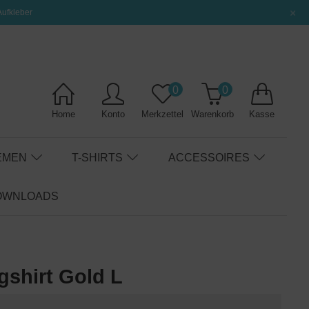
×
Aufkleber
0
0
Home
Konto
Merkzettel
Warenkorb
Kasse
EMEN
T-SHIRTS
ACCESSOIRES
OWNLOADS
shirt Gold L