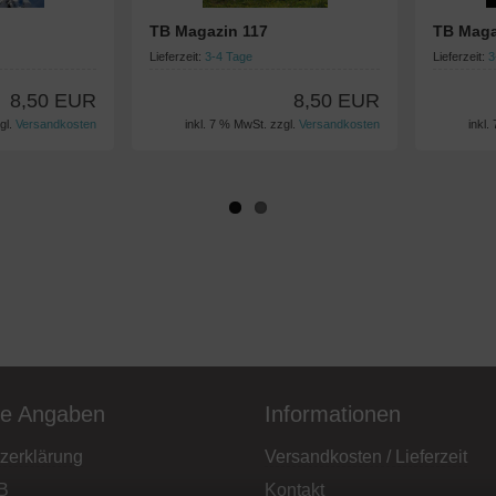
TB Magazin 117
TB Maga
Lieferzeit:
3-4 Tage
Lieferzeit:
3
8,50 EUR
8,50 EUR
gl.
Versandkosten
inkl. 7 % MwSt. zzgl.
Versandkosten
inkl.
he Angaben
Informationen
zerklärung
Versandkosten / Lieferzeit
B
Kontakt