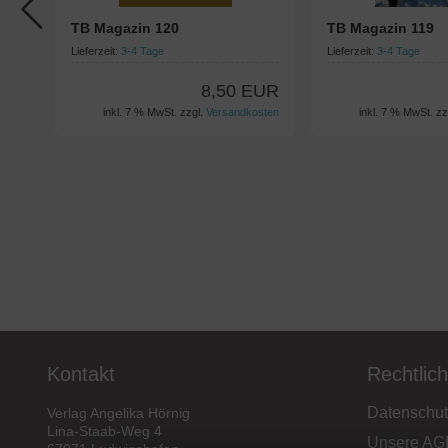
TB Magazin 120
TB Magazin 119
Lieferzeit:
3-4 Tage
Lieferzeit:
3-4 Tage
8,50 EUR
inkl. 7 % MwSt. zzgl.
Versandkosten
inkl. 7 % MwSt. zz
Kontakt
Rechtlic
Datenschut
Verlag Angelika Hörnig
Lina-Staab-Weg 4
Unsere AG