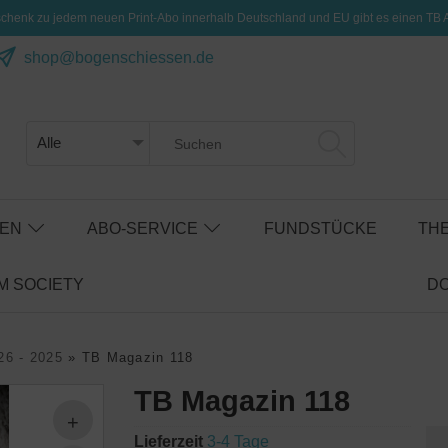
henk zu jedem neuen Print-Abo innerhalb Deutschland und EU gibt es einen TB 
shop@bogenschiessen.de
SEN
ABO-SERVICE
FUNDSTÜCKE
TH
 SOCIETY
D
26 - 2025
»
TB Magazin 118
TB Magazin 118
Lieferzeit
3-4 Tage