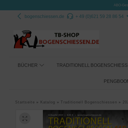
ABO-Gesc
bogenschiessen.de
+ 49 (0)621 59 28 86 54
BÜCHER
TRADITIONELL BOGENSCHIES
PENGBOOM
Startseite
»
Katalog
»
Traditionell Bogenschiessen
»
20