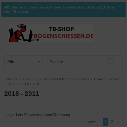
×
ABO-Geschenk zu jedem neuen Print-Abo innerhalb Deutschland und EU gibt es
einen TB Aufkleber
Startseite
»
Katalog
»
Traditionell Bogenschiessen
»
TB Archiv 2024
- 1996
»
2018 - 2011
2018 - 2011
1
20
32
Zeige
bis
(von insgesamt
Artikeln)
1
2
»
Seiten: