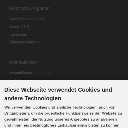
Rechtliche Angaben
Datenschutzerklärung
Unsere AGB
Impressum
Widerrufsbelehrung
Informationen
Versandkosten / Lieferzeit
Kontakt
Abo kündigen
Diese Webseite verwendet Cookies und
Widerrufsformular
andere Technologien
Wir verwenden Cookies und ähnliche Technologien, auch von
Drittanbietern, um die ordentliche Funktionsweise der Website zu
Zahlung & Versand
gewährleisten, die Nutzung unseres Angebotes zu analysieren
und Ihnen ein bestmögliches Einkaufserlebnis bieten zu können.