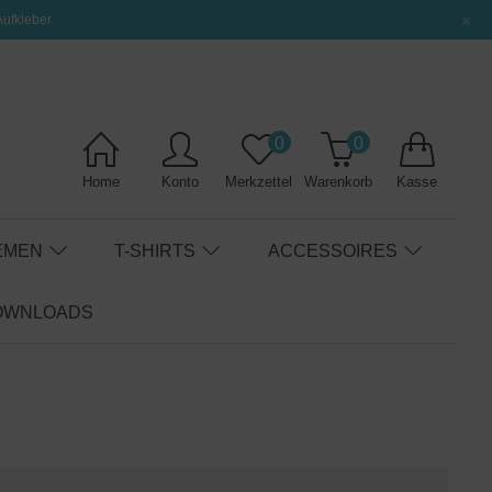
×
Aufkleber
0
0
Home
Konto
Merkzettel
Warenkorb
Kasse
EMEN
T-SHIRTS
ACCESSOIRES
OWNLOADS