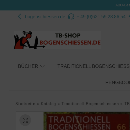
ABO-Gesc
bogenschiessen.de
+ 49 (0)621 59 28 86 54
BÜCHER
TRADITIONELL BOGENSCHIES
PENGBOOM
Startseite
»
Katalog
»
Traditionell Bogenschiessen
»
TB