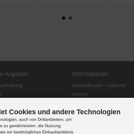
he Angaben
Informationen
zerklärung
Versandkosten / Lieferzeit
B
Kontakt
Abo kündigen
et Cookies und andere Technologien
elehrung
Widerrufsformular
ologien, auch von Drittanbietern, um
te zu gewährleisten, die Nutzung
en ein bestmögliches Einkaufserlebnis