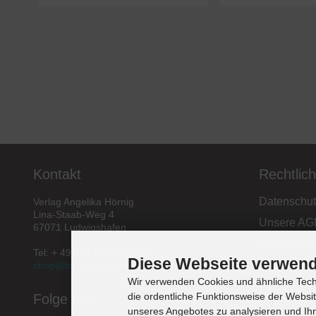
Kontakt
Rechtlic
Datenschut
Verlag Angelika Hörnig
Lina-Staab-Weg 4
Unsere AG
67071 Ludwigshafen
Impressum
Tel: + 49 621 59 28 86 54
Diese Webseite verwend
Widerrufsb
shop@bogenschiessen.de
Wir verwenden Cookies und ähnliche Techn
die ordentliche Funktionsweise der Websi
Folge uns
unseres Angebotes zu analysieren und Ihn