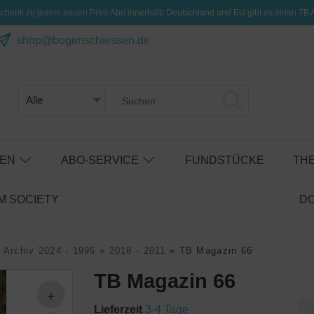
henk zu jedem neuen Print-Abo innerhalb Deutschland und EU gibt es einen TB 
shop@bogenschiessen.de
SEN
ABO-SERVICE
FUNDSTÜCKE
TH
 SOCIETY
D
 Archiv 2024 - 1996
»
2018 - 2011
»
TB Magazin 66
TB Magazin 66
Lieferzeit
3-4 Tage