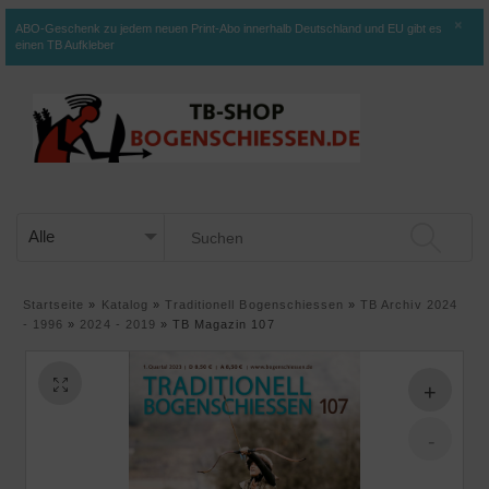
×
ABO-Geschenk zu jedem neuen Print-Abo innerhalb Deutschland und EU gibt es
einen TB Aufkleber
Startseite
»
Katalog
»
Traditionell Bogenschiessen
»
TB Archiv 2024
- 1996
»
2024 - 2019
»
TB Magazin 107