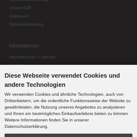
Unsere AGB
Impressum
Widerrufsbelehrung
Informationen
Versandkosten / Lieferzeit
Kontakt
Abo kündigen
Diese Webseite verwendet Cookies und
Widerrufsformular
andere Technologien
Wir verwenden Cookies und ähnliche Technologien, auch von
Drittanbietern, um die ordentliche Funktionsweise der Website zu
Zahlung & Versand
gewährleisten, die Nutzung unseres Angebotes zu analysieren
und Ihnen ein bestmögliches Einkaufserlebnis bieten zu können.
Weitere Informationen finden Sie in unserer
Sprachwahl
Datenschutzerklärung.