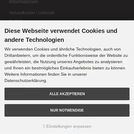
Informationen
Versandkosten / Lieferzeit
Kontakt
Abo kündigen
Diese Webseite verwendet Cookies und
Widerrufsformular
andere Technologien
Wir verwenden Cookies und ähnliche Technologien, auch von
Drittanbietern, um die ordentliche Funktionsweise der Website zu
Zahlung & Versand
gewährleisten, die Nutzung unseres Angebotes zu analysieren
und Ihnen ein bestmögliches Einkaufserlebnis bieten zu können.
Weitere Informationen finden Sie in unserer
Sprachwahl
Datenschutzerklärung.
ALLE AKZEPTIEREN
NUR NOTWENDIGE
© 2020 bogenschiessen.de
Einstellungen anpassen
mod
ified eCommerce Shopsoftware © 2009-2026