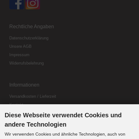
Rechtliche Angaben
Datenschutzerklärung
Unsere AGB
Impressum
Widerrufsbelehrung
Informationen
Versandkosten / Lieferzeit
Kontakt
Abo kündigen
Diese Webseite verwendet Cookies und
Widerrufsformular
andere Technologien
Wir verwenden Cookies und ähnliche Technologien, auch von