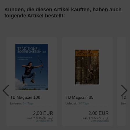
Kunden, die diesen Artikel kauften, haben auch
folgende Artikel bestellt:
TB Magazin 108
TB Magazin 85
TB M
Lieferzeit:
3-4 Tage
Lieferzeit:
3-4 Tage
Lieferz
2,00 EUR
2,00 EUR
inkl. 7 % MwSt. zzgl.
inkl. 7 % MwSt. zzgl.
Versandkosten
Versandkosten