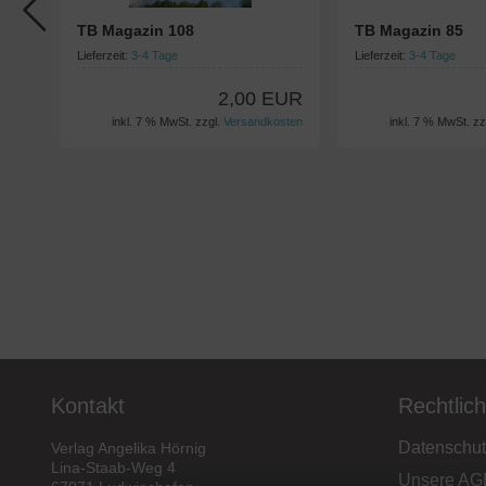
TB Magazin 108
TB Magazin 85
Lieferzeit:
3-4 Tage
Lieferzeit:
3-4 Tage
2,00 EUR
inkl. 7 % MwSt. zzgl.
Versandkosten
inkl. 7 % MwSt. zz
Kontakt
Rechtlic
Datenschut
Verlag Angelika Hörnig
Lina-Staab-Weg 4
Unsere AG