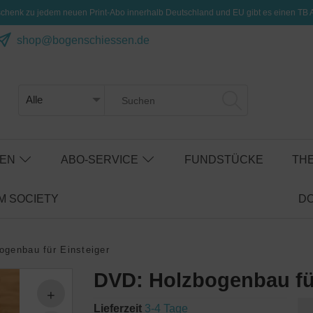
henk zu jedem neuen Print-Abo innerhalb Deutschland und EU gibt es einen TB 
shop@bogenschiessen.de
SEN
ABO-SERVICE
FUNDSTÜCKE
TH
 SOCIETY
D
ogenbau für Einsteiger
DVD: Holzbogenbau für
Lieferzeit
3-4 Tage