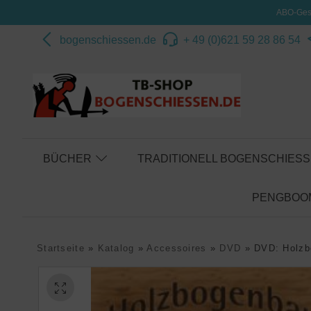
ABO-Gesc
bogenschiessen.de
+ 49 (0)621 59 28 86 54
BÜCHER
TRADITIONELL BOGENSCHIES
PENGBOOM
Startseite
»
Katalog
»
Accessoires
»
DVD
»
DVD: Holzb