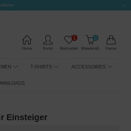
×
Aufkleber
1
0
Home
Konto
Merkzettel
Warenkorb
Kasse
EMEN
T-SHIRTS
ACCESSOIRES
OWNLOADS
 Einsteiger