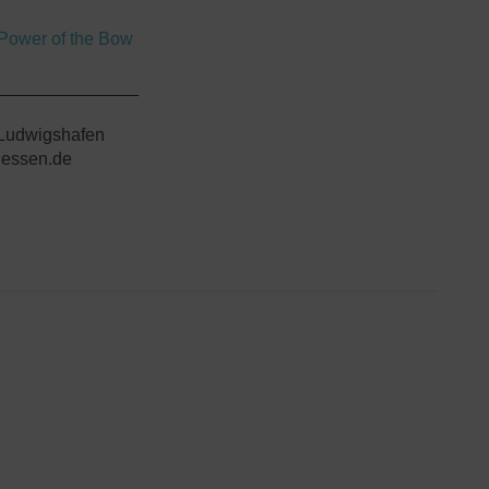
Power of the Bow
_______________
 Ludwigshafen
essen.de