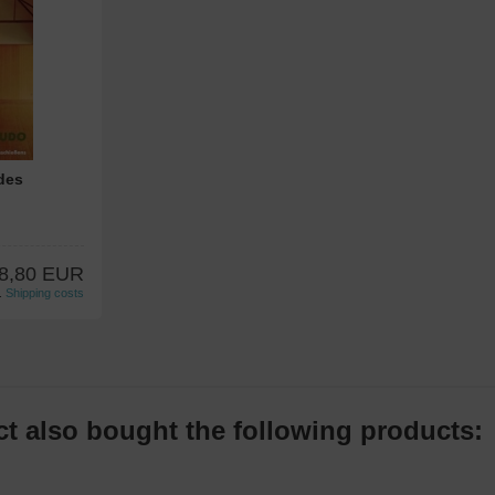
des
8,80 EUR
l.
Shipping costs
 also bought the following products: