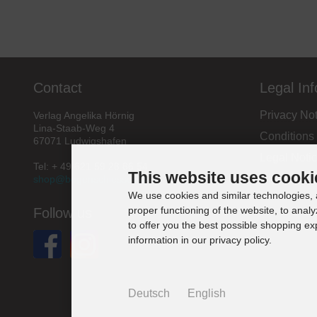
Contact
Legal In
Privacy Not
Verlag Angelika Hörnig
Lina-Staab-Weg 4
Conditions
67071 Ludwigshafen
Legal Noti
Tel: + 49 621 59 28 86 54
This website uses cooki
Right of re
shop@bogenschiessen.de
We use cookies and similar technologies, a
proper functioning of the website, to analy
Follow us
to offer you the best possible shopping e
information in our privacy policy.
Deutsch
English