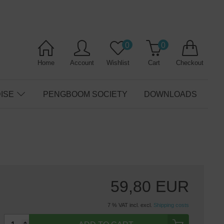
0
0
Home
Account
Wishlist
Cart
Checkout
ISE
PENGBOOM SOCIETY
DOWNLOADS
59,80 EUR
7 % VAT incl. excl.
Shipping costs