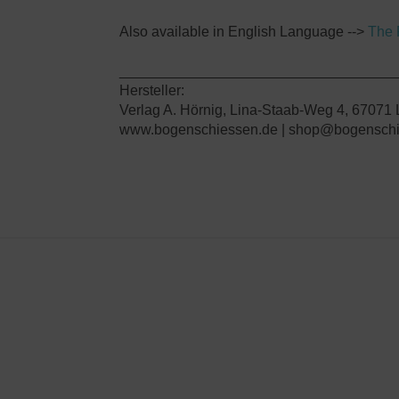
Also available in English Language -->
The 
__________________________________
Hersteller:
Verlag A. Hörnig, Lina-Staab-Weg 4, 67071
www.bogenschiessen.de | shop@bogenschi