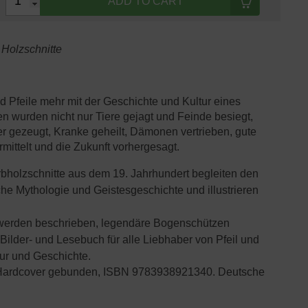
ADD TO CART
Holzschnitte
Pfeile mehr mit der Geschichte und Kultur eines
n wurden nicht nur Tiere gejagt und Feinde besiegt,
 gezeugt, Kranke geheilt, Dämonen vertrieben, gute
rmittelt und die Zukunft vorhergesagt.
bholzschnitte aus dem 19. Jahrhundert begleiten den
che Mythologie und Geistesgeschichte und illustrieren
werden beschrieben, legendäre Bogenschützen
 Bilder- und Lesebuch für alle Liebhaber von Pfeil und
tur und Geschichte.
m, Hardcover gebunden, ISBN 9783938921340. Deutsche