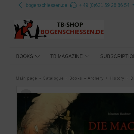
bogenschiessen.de
+ 49 (0)621 59 28 86 54
BOOKS
TB MAGAZINE
SUBSCRIPTIO
Main page
»
Catalogue
»
Books
»
Archery + History
»
D