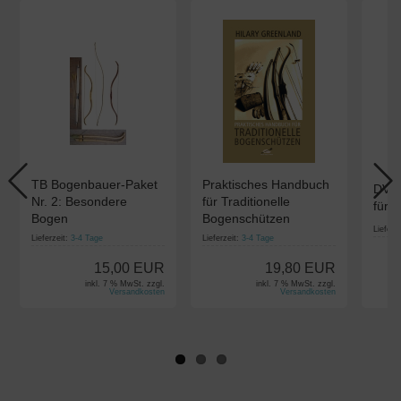
TB Bogenbauer-Paket
Praktisches Handbuch
DVD:
Nr. 2: Besondere
für Traditionelle
für E
Bogen
Bogenschützen
Lieferz
Lieferzeit:
3-4 Tage
Lieferzeit:
3-4 Tage
15,00 EUR
19,80 EUR
inkl. 7 % MwSt. zzgl.
inkl. 7 % MwSt. zzgl.
Versandkosten
Versandkosten