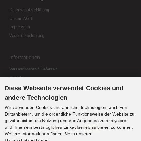
Datenschutzerklärung
Unsere AGB
Impressum
Widerrufsbelehrung
Informationen
Versandkosten / Lieferzeit
Kontakt
Abo kündigen
Diese Webseite verwendet Cookies und
Widerrufsformular
andere Technologien
Wir verwenden Cookies und ähnliche Technologien, auch von
Drittanbietern, um die ordentliche Funktionsweise der Website zu
Zahlung & Versand
gewährleisten, die Nutzung unseres Angebotes zu analysieren
und Ihnen ein bestmögliches Einkaufserlebnis bieten zu können.
Weitere Informationen finden Sie in unserer
Sprachwahl
Datenschutzerklärung.