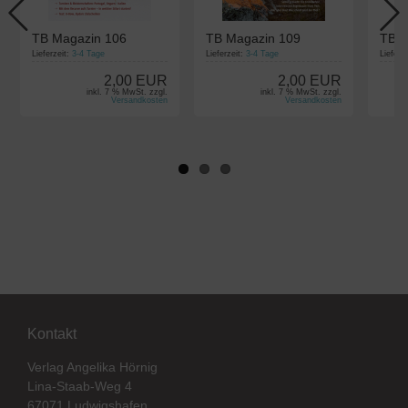
TB Magazin 106
TB Magazin 109
TB M
Lieferzeit:
3-4 Tage
Lieferzeit:
3-4 Tage
Lieferz
2,00 EUR
2,00 EUR
inkl. 7 % MwSt. zzgl.
inkl. 7 % MwSt. zzgl.
Versandkosten
Versandkosten
Kontakt
Verlag Angelika Hörnig
Lina-Staab-Weg 4
67071 Ludwigshafen