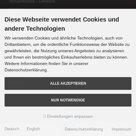
Versandkosten / Lieferzeit
Kontakt
Abo kündigen
Diese Webseite verwendet Cookies und
Widerrufsformular
andere Technologien
Wir verwenden Cookies und ähnliche Technologien, auch von
Drittanbietern, um die ordentliche Funktionsweise der Website zu
Zahlung & Versand
gewährleisten, die Nutzung unseres Angebotes zu analysieren
und Ihnen ein bestmögliches Einkaufserlebnis bieten zu können.
Weitere Informationen finden Sie in unserer
Sprachwahl
Datenschutzerklärung.
ALLE AKZEPTIEREN
NUR NOTWENDIGE
© 2020 bogenschiessen.de
Einstellungen anpassen
mod
ified eCommerce Shopsoftware © 2009-2026
0
0
Deutsch
English
Datenschutzerklärung
Impressum
Menü