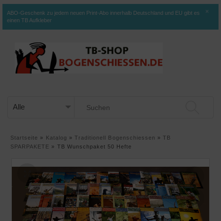
×
ABO-Geschenk zu jedem neuen Print-Abo innerhalb Deutschland und EU gibt es
einen TB Aufkleber
Startseite
»
Katalog
»
Traditionell Bogenschiessen
»
TB
SPARPAKETE
»
TB Wunschpaket 50 Hefte