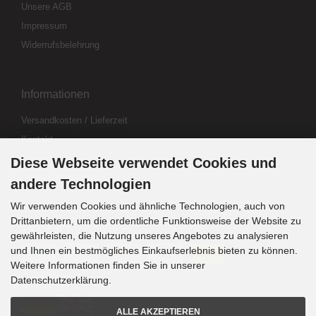
Unsere AGB
Impressum
Widerrufsbelehrung
Informationen
Versandkosten / Lieferzeit
Kontakt
Abo kündigen
Diese Webseite verwendet Cookies und
Widerrufsformular
andere Technologien
Wir verwenden Cookies und ähnliche Technologien, auch von
Drittanbietern, um die ordentliche Funktionsweise der Website zu
Zahlung & Versand
gewährleisten, die Nutzung unseres Angebotes zu analysieren
und Ihnen ein bestmögliches Einkaufserlebnis bieten zu können.
Weitere Informationen finden Sie in unserer
Sprachwahl
Datenschutzerklärung.
ALLE AKZEPTIEREN