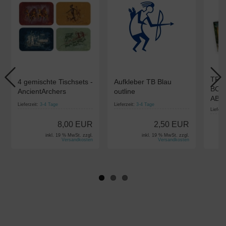
TRA
4 gemischte Tischsets -
Aufkleber TB Blau
BOG
AncientArchers
outline
ABO 
Lieferzeit:
3-4 Tage
Lieferzeit:
3-4 Tage
Lieferz
8,00 EUR
2,50 EUR
inkl. 19 % MwSt. zzgl.
inkl. 19 % MwSt. zzgl.
Versandkosten
Versandkosten