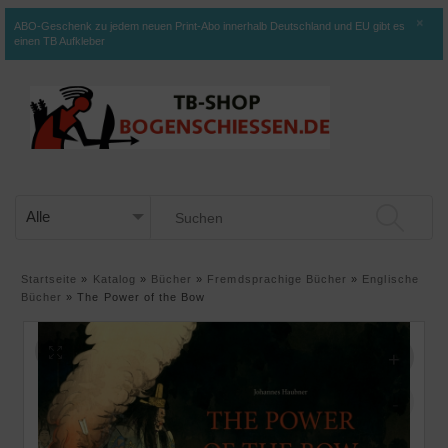
×
ABO-Geschenk zu jedem neuen Print-Abo innerhalb Deutschland und EU gibt es
einen TB Aufkleber
Startseite
»
Katalog
»
Bücher
»
Fremdsprachige Bücher
»
Englische
Bücher
»
The Power of the Bow