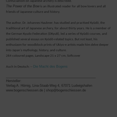
Confucianism on Japanese archery is described.
The Power of the Bow
is an illustrated reader for all bow lovers and all
friends of Japanese culture and history.
The author, Dr. Johannes Haubner, has studied and practised Kyūdō, the
traditional art of Japanese archery, for about thirty years. He is a member of
the German Kyudo Federation (DKyuB), led a series of Kyūdō courses, and
published several essays on Kyūdō-related topics. But not least, his
enthusiasm for woodblock prints of Ukiyo-e artists made him delve deeper
into Japan's mythology, history, and culture.
264 coloured pages, Landscape 21 x 27 cm, Softcover
Die Macht des Bogens
Auch in Deutsch: --
_________________________________________________
Hersteller:
Verlag A. Hörnig, Lina-Staab-Weg 4, 67071 Ludwigshafen
www.bogenschiessen.de | shop@bogenschiessen.de