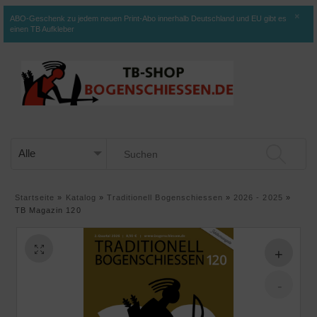
×
ABO-Geschenk zu jedem neuen Print-Abo innerhalb Deutschland und EU gibt es
einen TB Aufkleber
Startseite
»
Katalog
»
Traditionell Bogenschiessen
»
2026 - 2025
»
TB Magazin 120