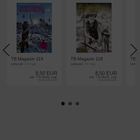
TB Magazin 119
TB Magazin 118
TB M
Lieferzeit:
3-4 Tage
Lieferzeit:
3-4 Tage
Lieferz
8,50 EUR
8,50 EUR
inkl. 7 % MwSt. zzgl.
inkl. 7 % MwSt. zzgl.
Versandkosten
Versandkosten