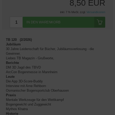
8,50 EUR
inkl. 7 % MwSt. zzgl.
Versandkosten
IN DEN WARENKORB
TB 120 (2/2026)
Jubiläum
30 Jahre Leidenschaft für Bücher, Jubiläumsverlosung - die
Gewinner,
Liebes TB Magazin - Grußworte,
Berichte
DM 3D Jagd des TBVD
ArcCon Bogenmesse in Mannheim
Leute
Die App 3D-Score-Buddy
Interview mit Arne Rehborn
Osmanischer Bogensportclub Oberhausen
Praxis
Mentale Werkzeuge für den Wettkampf
Bogengewicht und Zuggewicht
Mythos Khatra
Historie