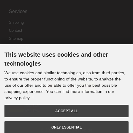
Services
Shipping
Contact
Sitemap
Abo kündigen
This website uses cookies and other
Widerrufsformular
technologies
We use cookies and similar technologies, also from third parties,
Payment
to ensure the proper functioning of the website, to analyze the
use of our offer and to be able to offer you the best possible
shopping experience. You can find more information in our
Sprachwahl
privacy policy.
ACCEPT ALL
ONLY ESSENTIAL
© 2020 bogenschiessen.de