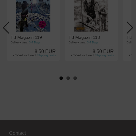
TB Magazin 119
TB Magazin 118
TB M
Delivery time:
3-4 Days
Delivery time:
3-4 Days
Deliver
8,50 EUR
8,50 EUR
7 % VAT incl. excl.
Shipping costs
7 % VAT incl. excl.
Shipping costs
7 % V
Contact